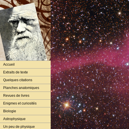
Accueil
Extraits de texte
Quelques citations
Planches anatomiques
Revues de livres
Enigmes et curiosités
Biologie
Astrophysique
Un peu de physique