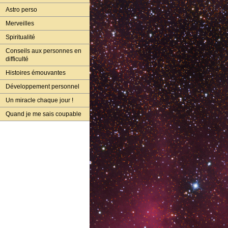
Astro perso
Merveilles
Spiritualité
Conseils aux personnes en
difficulté
Histoires émouvantes
Développement personnel
Un miracle chaque jour !
Quand je me sais coupable