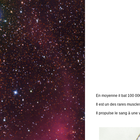
En moyenne il bat 100 000 f
Il est un des rares muscle
Il propulse le sang à une