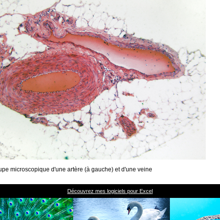
pe microscopique d'une artère (à gauche) et d'une veine
Découvrez mes logiciels pour Excel